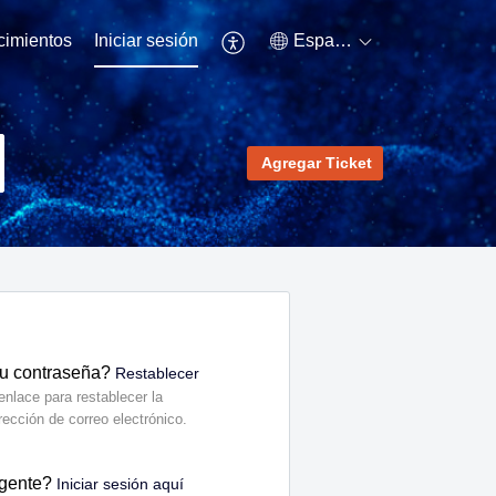
cimientos
Iniciar sesión
Español (España)
Agregar Ticket
su contraseña?
Restablecer
nlace para restablecer la
rección de correo electrónico.
agente?
Iniciar sesión aquí